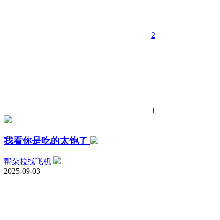
2
1
我看你是吃的太饱了
帮朵拉找飞机
2025-09-03