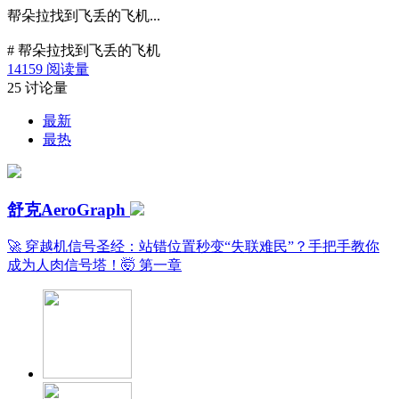
帮朵拉找到飞丢的飞机...
#
帮朵拉找到飞丢的飞机
14159
阅读量
25
讨论量
最新
最热
舒克AeroGraph
🚀 穿越机信号圣经：站错位置秒变“失联难民”？手把手教你
成为人肉信号塔！🤯 第一章