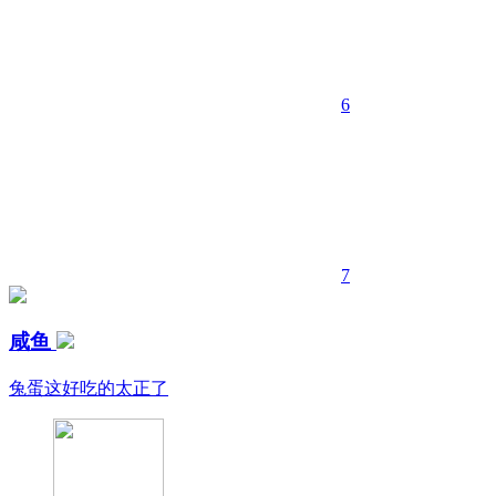
6
7
咸鱼
兔蛋这好吃的太正了