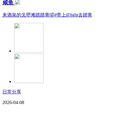
咸鱼
来酒泉的戈壁滩踏踏青🤣#带上iFlight去踏青
日常分享
2026-04-08