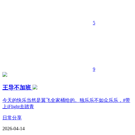
5
9
王导不加班
今天的快乐当然是翼飞全家桶给的。独乐乐不如众乐乐，#带
上iFlight去踏青
日常分享
2026-04-14