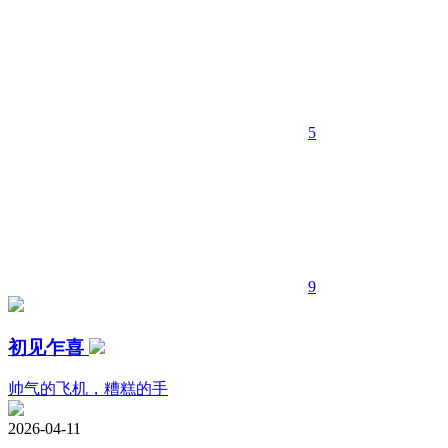
5
9
初见乍喜
帅气的飞机，糟糕的手
2026-04-11