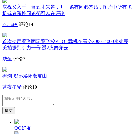
庆祝又入手一台五寸朱雀，开一条有问必答贴，图片中所有飞
机或者遥控问题都可以在评论
Zealot♣️
评论14
首次使用翼飞固定翼飞控VTOL载机在高空3000~4000米处完
美拍摄到引力一号 遥2火箭穿云
咸鱼
评论7
御剑飞行-洛阳老君山
蓝夜星光
评论10
提交
QQ好友