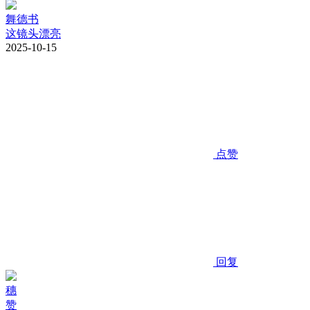
舞德书
这镜头漂亮
2025-10-15
点赞
回复
穗
赞