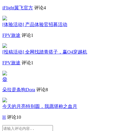
iFlight翼飞官方
评论4
[体验活动] 产品体验官招募活动
FPV旅途
评论1
[投稿活动] 全网找踏青搭子，赢O4穿越机
FPV旅途
评论1
😧
朵拉是条狗Dora
评论8
今天的月亮特别圆，我愿堪称之血月
H
评论10