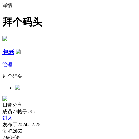
详情
拜个码头
包老
管理
拜个码头
日常分享
成员77
帖子295
进入
发布于
2024-12-26
浏览
2865
2
条评论