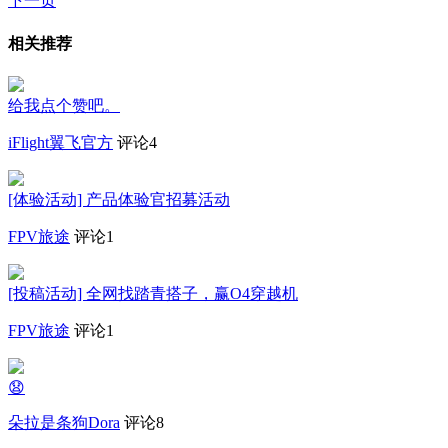
下一页
相关推荐
给我点个赞吧。
iFlight翼飞官方
评论4
[体验活动] 产品体验官招募活动
FPV旅途
评论1
[投稿活动] 全网找踏青搭子，赢O4穿越机
FPV旅途
评论1
😧
朵拉是条狗Dora
评论8