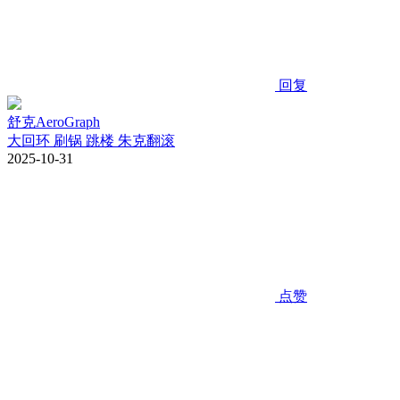
回复
舒克AeroGraph
大回环 刷锅 跳楼 朱克翻滚
2025-10-31
点赞