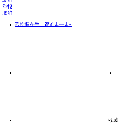
取消
举报
取消
遥控握在手，评论走一走~
5
收藏