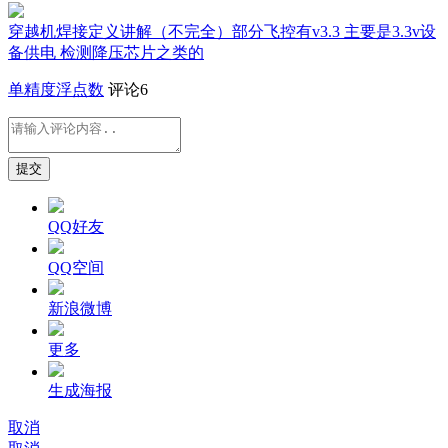
穿越机焊接定义讲解（不完全）部分飞控有v3.3 主要是3.3v设
备供电 检测降压芯片之类的
单精度浮点数
评论6
提交
QQ好友
QQ空间
新浪微博
更多
生成海报
取消