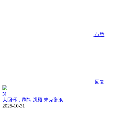
点赞
回复
N
大回环，刷锅 跳楼 朱克翻滚
2025-10-31