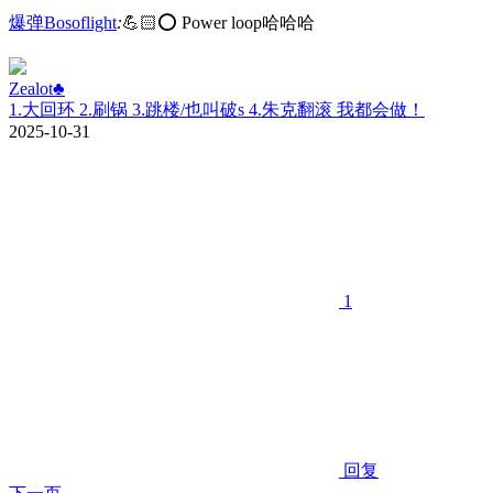
爆弹Bosoflight
:
💪🏻⭕ Power loop哈哈哈
Zealot♣️
1.大回环 2.刷锅 3.跳楼/也叫破s 4.朱克翻滚 我都会做！
2025-10-31
1
回复