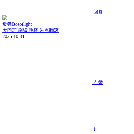
回复
爆弹Bosoflight
大回环 刷锅 跳楼 朱克翻滚
2025-10-31
点赞
1