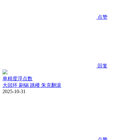
点赞
回复
单精度浮点数
大回环 刷锅 跳楼 朱克翻滚
2025-10-31
点赞