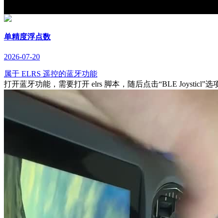
单精度浮点数
2026-07-20
属于 ELRS 遥控的蓝牙功能
打开蓝牙功能，需要打开 elrs 脚本，随后点击“BLE Joysticl”选项。ELRS