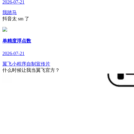
2026-07-21
我踏马
抖音太 sm 了
单精度浮点数
2026-07-21
翼飞小程序自制宣传片
什么时候让我当翼飞官方？