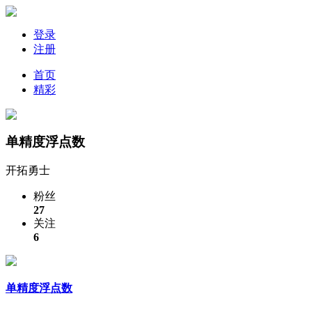
登录
注册
首页
精彩
单精度浮点数
开拓勇士
粉丝
27
关注
6
单精度浮点数