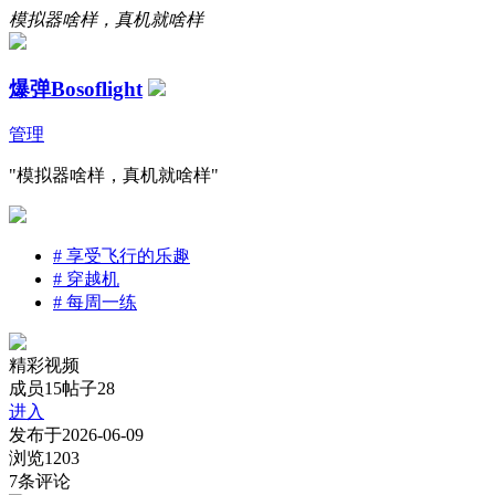
模拟器啥样，真机就啥样
爆弹Bosoflight
管理
"模拟器啥样，真机就啥样"
#
享受飞行的乐趣
#
穿越机
#
每周一练
精彩视频
成员15
帖子28
进入
发布于
2026-06-09
浏览
1203
7
条评论