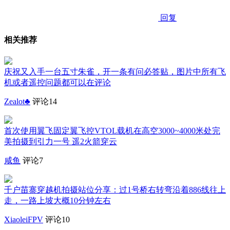
回复
相关推荐
庆祝又入手一台五寸朱雀，开一条有问必答贴，图片中所有飞
机或者遥控问题都可以在评论
Zealot♣️
评论14
首次使用翼飞固定翼飞控VTOL载机在高空3000~4000米处完
美拍摄到引力一号 遥2火箭穿云
咸鱼
评论7
千户苗寨穿越机拍摄站位分享：过1号桥右转弯沿着886线往上
走，一路上坡大概10分钟左右
XiaoleiFPV
评论10