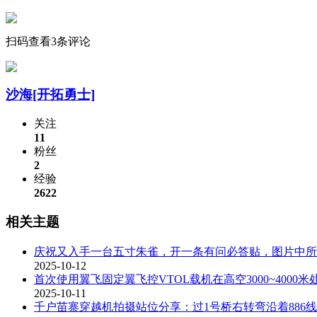
扫码查看3条评论
沙海
[开拓勇士]
关注
11
粉丝
2
经验
2622
相关主题
庆祝又入手一台五寸朱雀，开一条有问必答贴，图片中所
2025-10-12
首次使用翼飞固定翼飞控VTOL载机在高空3000~4000
2025-10-11
千户苗寨穿越机拍摄站位分享：过1号桥右转弯沿着886