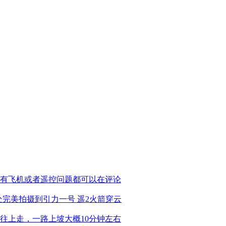
有飞机或者遥控问题都可以在评论
米处完美拍摄到引力一号 遥2火箭穿云
线往上走，一路上坡大概10分钟左右