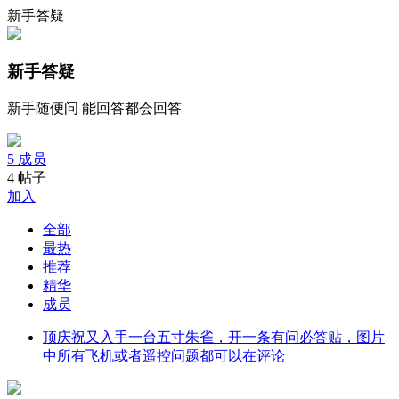
新手答疑
新手答疑
新手随便问 能回答都会回答
5
成员
4
帖子
加入
全部
最热
推荐
精华
成员
顶
庆祝又入手一台五寸朱雀，开一条有问必答贴，图片
中所有飞机或者遥控问题都可以在评论