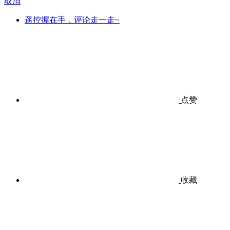
取消
遥控握在手，评论走一走~
点赞
收藏