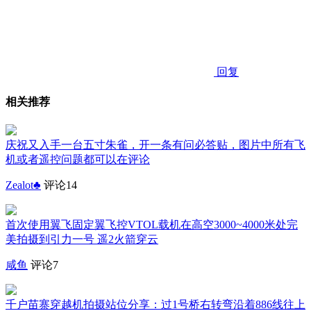
回复
相关推荐
庆祝又入手一台五寸朱雀，开一条有问必答贴，图片中所有飞
机或者遥控问题都可以在评论
Zealot♣️
评论14
首次使用翼飞固定翼飞控VTOL载机在高空3000~4000米处完
美拍摄到引力一号 遥2火箭穿云
咸鱼
评论7
千户苗寨穿越机拍摄站位分享：过1号桥右转弯沿着886线往上