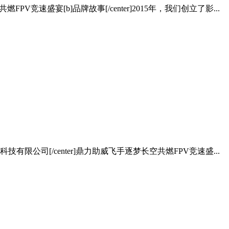
FPV竞速盛宴[b]品牌故事[/center]2015年，我们创立了影...
源科技有限公司[/center]鼎力助威飞手逐梦长空共燃FPV竞速盛...