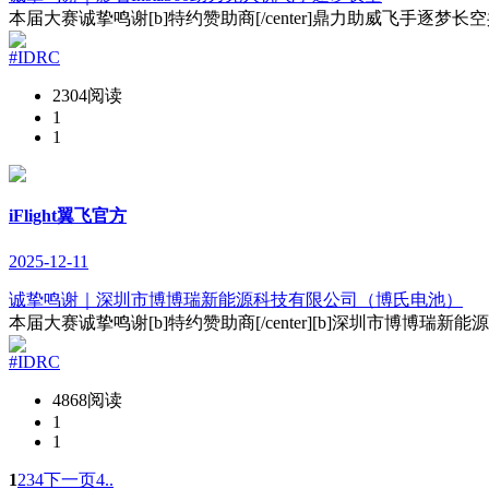
本届大赛诚挚鸣谢[b]特约赞助商[/center]鼎力助威飞手逐梦长空共燃
#IDRC
2304阅读
1
1
iFlight翼飞官方
2025-12-11
诚挚鸣谢｜深圳市博博瑞新能源科技有限公司（博氏电池）
本届大赛诚挚鸣谢[b]特约赞助商[/center][b]深圳市博博瑞新能
#IDRC
4868阅读
1
1
1
2
3
4
下一页
4..