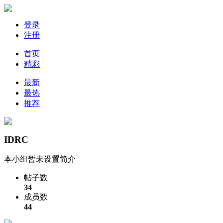
登录
注册
首页
精彩
最新
最热
推荐
IDRC
本小组暂未设置简介
帖子数
34
成员数
44