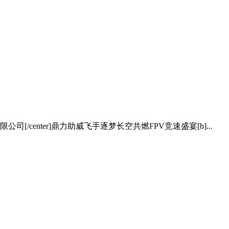
公司[/center]鼎力助威飞手逐梦长空共燃FPV竞速盛宴[b]...