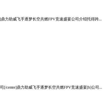
enter]鼎力助威飞手逐梦长空共燃FPV竞速盛宴公司介绍托得跨...
[/center]鼎力助威飞手逐梦长空共燃FPV竞速盛宴[b]公司...